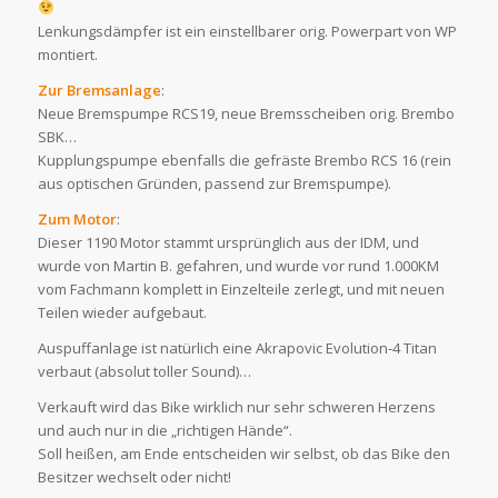
Lenkungsdämpfer ist ein einstellbarer orig. Powerpart von WP
montiert.
Zur Bremsanlage
:
Neue Bremspumpe RCS19, neue Bremsscheiben orig. Brembo
SBK…
Kupplungspumpe ebenfalls die gefräste Brembo RCS 16 (rein
aus optischen Gründen, passend zur Bremspumpe).
Zum Motor
:
Dieser 1190 Motor stammt ursprünglich aus der IDM, und
wurde von Martin B. gefahren, und wurde vor rund 1.000KM
vom Fachmann komplett in Einzelteile zerlegt, und mit neuen
Teilen wieder aufgebaut.
Auspuffanlage ist natürlich eine Akrapovic Evolution-4 Titan
verbaut (absolut toller Sound)…
Verkauft wird das Bike wirklich nur sehr schweren Herzens
und auch nur in die „richtigen Hände“.
Soll heißen, am Ende entscheiden wir selbst, ob das Bike den
Besitzer wechselt oder nicht!