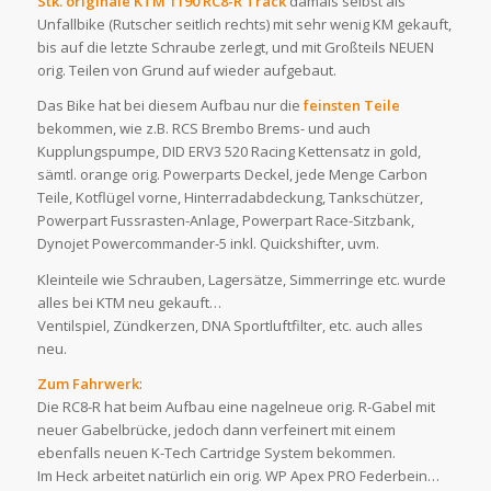
Stk. originale KTM 1190 RC8-R Track
damals selbst als
Unfallbike (Rutscher seitlich rechts) mit sehr wenig KM gekauft,
bis auf die letzte Schraube zerlegt, und mit Großteils NEUEN
orig. Teilen von Grund auf wieder aufgebaut.
Das Bike hat bei diesem Aufbau nur die
feinsten Teile
bekommen, wie z.B. RCS Brembo Brems- und auch
Kupplungspumpe, DID ERV3 520 Racing Kettensatz in gold,
sämtl. orange orig. Powerparts Deckel, jede Menge Carbon
Teile, Kotflügel vorne, Hinterradabdeckung, Tankschützer,
Powerpart Fussrasten-Anlage, Powerpart Race-Sitzbank,
Dynojet Powercommander-5 inkl. Quickshifter, uvm.
Kleinteile wie Schrauben, Lagersätze, Simmerringe etc. wurde
alles bei KTM neu gekauft…
Ventilspiel, Zündkerzen, DNA Sportluftfilter, etc. auch alles
neu.
Zum Fahrwerk
:
Die RC8-R hat beim Aufbau eine nagelneue orig. R-Gabel mit
neuer Gabelbrücke, jedoch dann verfeinert mit einem
ebenfalls neuen K-Tech Cartridge System bekommen.
Im Heck arbeitet natürlich ein orig. WP Apex PRO Federbein…