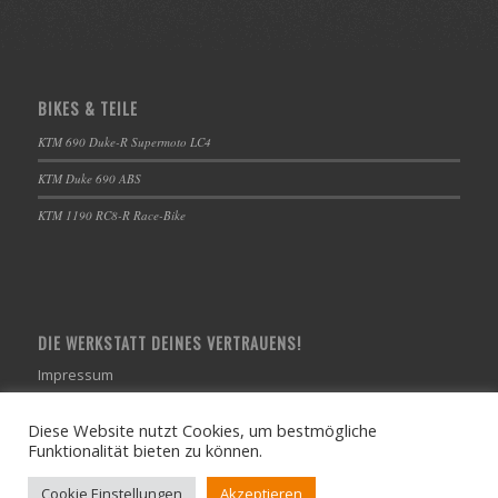
BIKES & TEILE
KTM 690 Duke-R Supermoto LC4
KTM Duke 690 ABS
KTM 1190 RC8-R Race-Bike
DIE WERKSTATT DEINES VERTRAUENS!
Impressum
Diese Website nutzt Cookies, um bestmögliche
Funktionalität bieten zu können.
Cookie Einstellungen
Akzeptieren